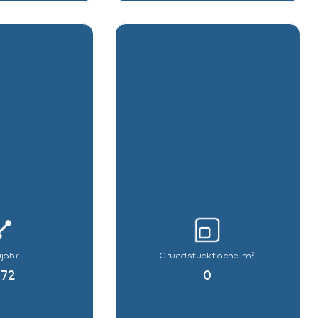
jahr
Grundstückfläche m²
972
0