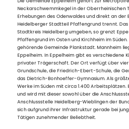
Die Gemeinde Eppelheim gehört zur Metropolre
Neckarschwemmkegel in der Oberrheinischen Ti
Erhebungen des Odenwaldes und direkt an der
Heidelberger Stadtteil Pfaffengrund trennt. Das
Stadtkreis Heidelberg umgeben, so grenzt Eppel
Pfaffengrund im Osten und Kirchheim im Süden.
gehörende Gemeinde Plankstadt. Mannheim lieg
Eppelheim. In Eppelheim gibt es verschiedene K
privater Trägerschaft. Der Ort verfügt über vie
Grundschule, die Friedrich-Ebert-Schule, die 
das Dietrich-Bonhoeffer-Gymnasium. Als größte
Werke im Süden mit circa 1.400 Arbeitsplätzen.
und wird mit dieser sowohl über die Anschlussst
Anschlussstelle Heidelberg-Wieblingen der Bun
sich aufgrund ihrer Infrastruktur gerade bei jun
Tätigen zunehmender Beliebtheit.