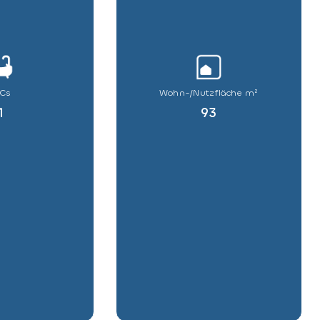
Wohn-/Nutzfläche m²
Cs
93
1