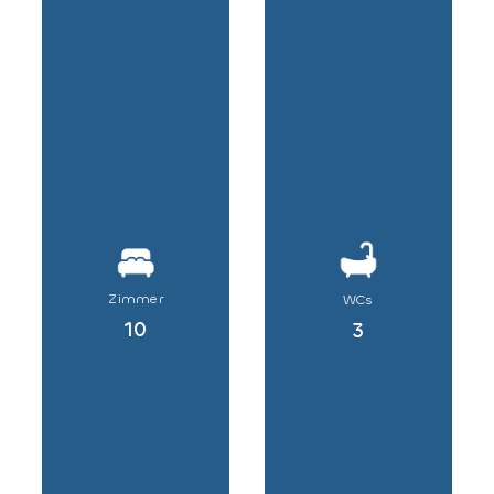
Zimmer
WCs
10
3