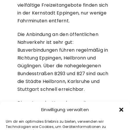
vielfältige Freizeitangebote finden sich
in der Kernstadt Eppingen, nur wenige
Fahrminuten entfernt.
Die Anbindung an den öffentlichen
Nahverkehr ist sehr gut:
Busverbindungen führen regelmäßig in
Richtung Eppingen, Heilbronn und
Güglingen. Über die nahegelegenen
Bundesstraßen B293 und B27 sind auch
die Städte Heilbronn, Karlsruhe und
Stuttgart schnell erreichbar.
Die naturnahe Umgebung mit
Einwilligung verwalten
Weinbergen, Wäldern und
Wanderwegen lädt zu Spaziergängen,
Um dir ein optimales Erlebnis zu bieten, verwenden wir
Radtouren und Erholung im Grünen ein –
Technologien wie Cookies, um Geräteinformationen zu