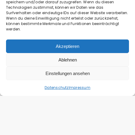
speichern und/oder darauf zuzugreifen. Wenn du diesen
ideal für alle, die ein ruhiges Zuhause mit
Technologien zustimmst, können wir Daten wie das
guter Anbindung und hoher
Surfverhalten oder eindeutige IDs auf dieser Website verarbeiten.
Wenn du deine Einwillligung nicht erteilst oder zurückziehst,
Lebensqualität suchen.
können bestimmte Merkmale und Funktionen beeinträchtigt
werden.
Adresse:
Akzeptieren
75031 Eppingen, Deutschland
Ablehnen
Einstellungen ansehen
Datenschutz
Impressum
75031 Eppingen, Deutschland